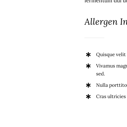
fermentum dui ut 
Allergen I
Quisque velit 
Vivamus magna
sed.
Nulla porttit
Cras ultricies