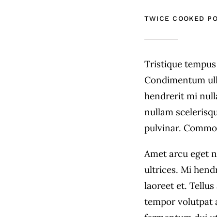
TWICE COOKED P
Tristique tempu
Condimentum ull
hendrerit mi null
nullam scelerisq
pulvinar. Commo
Amet arcu eget n
ultrices. Mi hend
laoreet et. Tellu
tempor volutpat